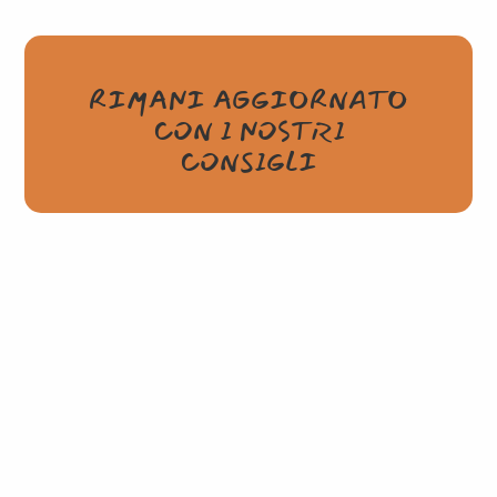
RIMANI AGGIORNATO
CON I NOSTRI
CONSIGLI
CONTATTI
ALMI ITALIA S.R.L.
Sede.
Via Strozzi, 7. 35018 San Martino di Lupari (PD)
Tel.
+39 049 5952018
Fax.